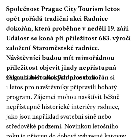
Společnost Prague City Tourism letos
opět pořádá tradiční akci Radnice
dokořán, která proběhne v neděli 19. září.
Událost se koná při příležitost 683. výročí
založení Staroměstské radnice.
Návštěvníci budou mít mimořádnou
příležitost objevit jindy nepřístupná
zákoutí historických prostorů.
Organizátoři akce
Radnice dokořán
si
i letos pro návštěvníky připravili bohatý
program. Zájemci mohou navštívit běžně
nepřístupné historické interiéry radnice,
jako jsou například svatební síně nebo
středověké podzemí. Novinkou letošního
roku je přístup do dobově vybavené katovny,