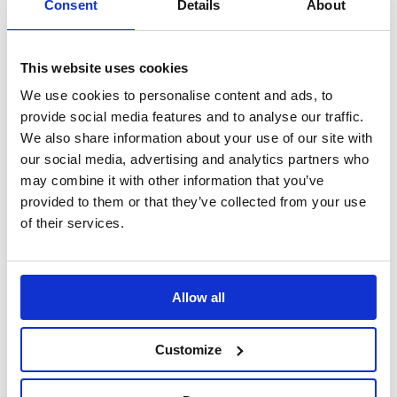
Consent
Details
About
a zábavný kvíz. Na vítěze vědomostní soutěže
čekají zajímavé ceny a poukaz na exkurzi do
This website uses cookies
jinak nepřístupného mechanismu orloje.
We use cookies to personalise content and ads, to
provide social media features and to analyse our traffic.
We also share information about your use of our site with
„
Jsme rádi, že po roce si znovu Staroměstská
our social media, advertising and analytics partners who
radnice připomene své výročí vzniku touto
may combine it with other information that you’ve
již tradiční akcí. Mimo neobvyklou návštěvu
provided to them or that they’ve collected from your use
of their services.
se hosté mohou těšit i na hudební doprovod,
fotokoutek či divadelní vystoupení,”
popisuje František Cipro, předseda
Allow all
představenstva Prague City Tourism.
Customize
Starosta městské části Praha 1 Petr Hejma
dodává:
„Staroměstská radnice patří