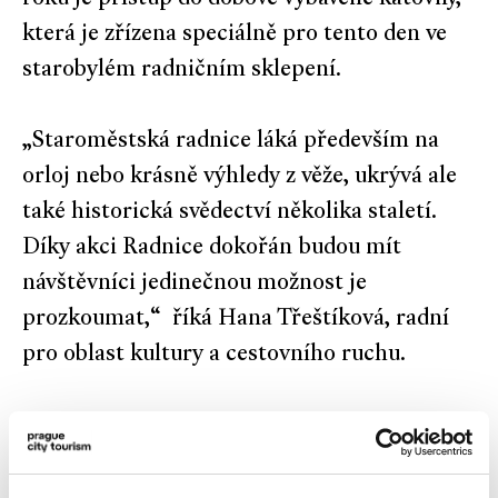
která je zřízena speciálně pro tento den ve
starobylém radničním sklepení.
„Staroměstská radnice láká především na
orloj nebo krásně výhledy z věže, ukrývá ale
také historická svědectví několika staletí.
Díky akci Radnice dokořán budou mít
návštěvníci jedinečnou možnost je
prozkoumat,“
říká Hana Třeštíková, radní
pro oblast kultury a cestovního ruchu.
Výjimečnou prohlídku s rozšířeným
výkladem již zmiňovaných sklepení nebo
katovny završí ukázka svatebního obřadu