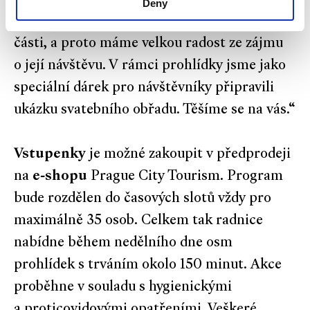
Deny
k architektonickým skvostům naší městské
části, a proto máme velkou radost ze zájmu
o její návštěvu. V rámci prohlídky jsme jako
speciální dárek pro návštěvníky připravili
ukázku svatebního obřadu. Těšíme se na vás.“
Vstupenky
je možné zakoupit v předprodeji
na
e-shopu
Prague City Tourism. Program
bude rozdělen do časových slotů vždy pro
maximálně 35 osob. Celkem tak radnice
nabídne během nedělního dne osm
prohlídek s trváním okolo 150 minut. Akce
proběhne v souladu s hygienickými
a proticovidovými opatřeními. Veškeré