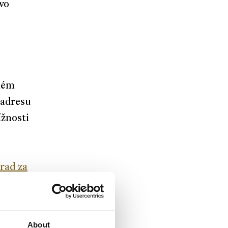
vo
dném
 adresu
ížnosti
rad za
About