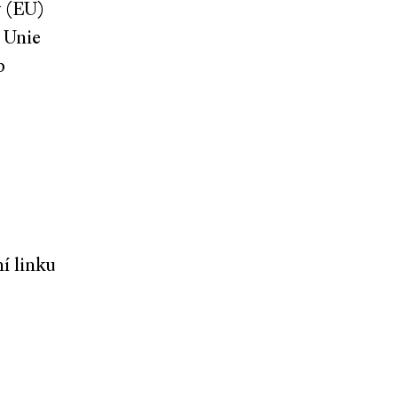
y (EU)
 Unie
b
í linku