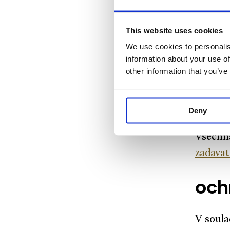
Zveřejn
This website uses cookies
We use cookies to personalis
Výroční
information about your use of
nalezne
other information that you’ve
výb
Deny
Všechna
zadavat
och
V soula