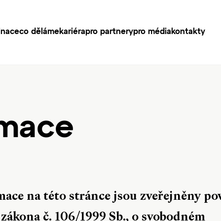
inace
co děláme
kariéra
pro partnery
pro média
kontakty
rmace
mace na této stránce jsou zveřejněny po
 zákona č. 106/1999 Sb., o svobodném