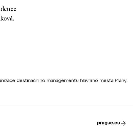
idence
sková.
rganizace destinačního managementu hlavního města Prahy.
prague.eu