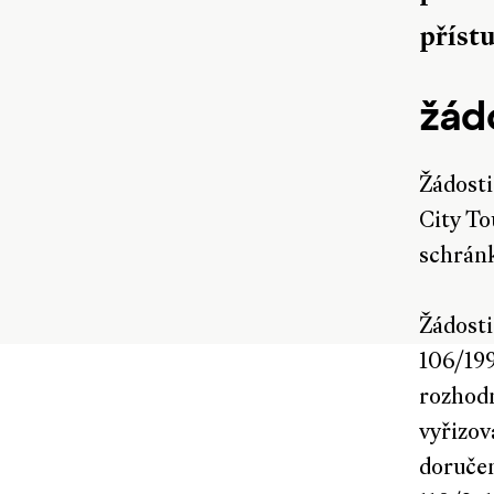
příst
žád
Žádosti
City To
schránk
Žádosti
106/199
rozhodn
vyřizov
doručen