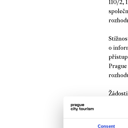
110/2, 
společn
rozhod
Stížnos
o infor
přístup
Prague 
rozhodu
Žádosti
inform
dří
Consent