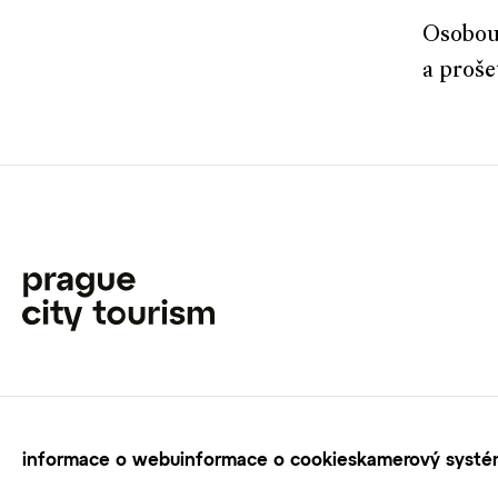
Osobou 
a proše
informace o webu
informace o cookies
kamerový systém