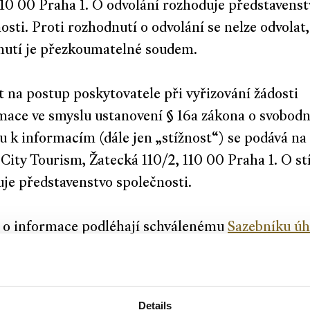
110 00 Praha 1. O odvolání rozhoduje představenst
osti. Proti rozhodnutí o odvolání se nelze odvolat,
nutí je přezkoumatelné soudem.
t na postup poskytovatele při vyřizování žádosti
mace ve smyslu ustanovení § 16a zákona o svobo
u k informacím (dále jen „stížnost“) se podává na
City Tourism, Žatecká 110/2, 110 00 Praha 1. O st
je představenstvo společnosti.
 o informace podléhají schválenému
Sazebníku úh
ace poskytované podle zákona 106/1999 Sb
.
ve poskytnuté informace
Details