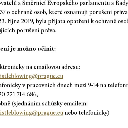
vatelů a Směrnicí Evropského parlamentu a Rad
37 o ochraně osob, které oznamují porušení práva
23. října 2019, byla přijata opatření k ochraně oso
ících porušení práva.
ní je možno učinit:
ktronicky na emailovou adresu:
istleblowing@prague.eu
efonicky v pracovních dnech mezi 9-14 na telefonn
20 221 714 686,
obně (sjednáním schůzky emailem:
istleblowing@prague.eu
nebo telefonicky)