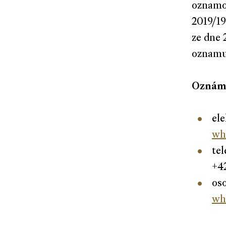
oznamo
2019/19
ze dne 
oznamuj
Oznáme
ele
wh
tel
+4
os
wh