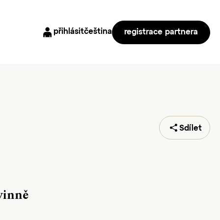
přihlásit
čeština
registrace partnera
Sdílet
vinně