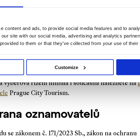
ěné odpovědi na žádosti o informace naleznete
zd
e content and ads, to provide social media features and to analy
 zprávy podle § 18 odst. 1 zákona č. 106/1999 Sb.
 our site with our social media, advertising and analytics partn
te v sekci
výroční zprávy
.
 provided to them or that they’ve collected from your use of their
ěrová řízení
Customize
 výběrová řízení minulá i současná naleznete na
ele
Prague City Tourism.
rana oznamovatelů
du se zákonem č. 171/2023 Sb., zákon na ochranu