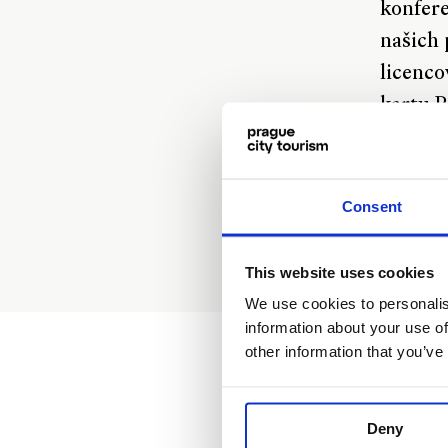
konfere
našich 
licenco
kartu P
kolekce
památko
42. Pro
Consent
prostře
prémiov
This website uses cookies
zážitků
We use cookies to personalis
information about your use of
konání 
other information that you’ve
Deny