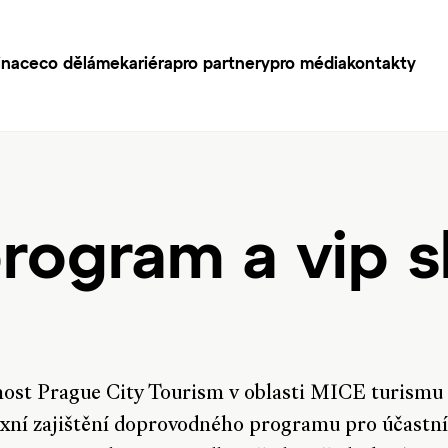
inace
co děláme
kariéra
pro partnery
pro média
kontakty
rogram a vip s
ost Prague City Tourism v oblasti MICE turismu 
xní zajištění doprovodného programu pro účastn