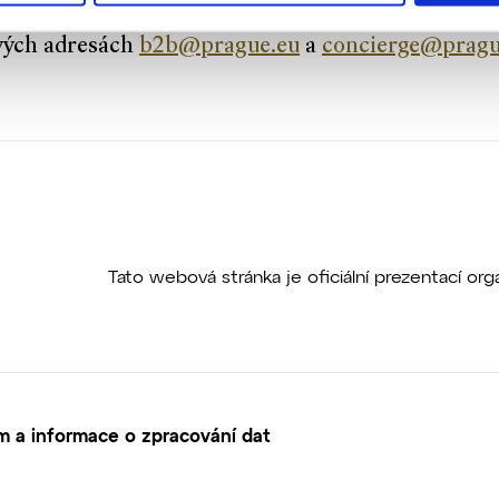
dě zájmu vám rádi poskytneme bližší informace 
vých adresách
b2b@prague.eu
a
concierge@pragu
Tato webová stránka je oficiální prezentací o
 a informace o zpracování dat