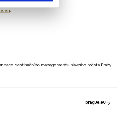
na
e.eu
.
rganizace destinačního managementu hlavního města Prahy.
prague.eu