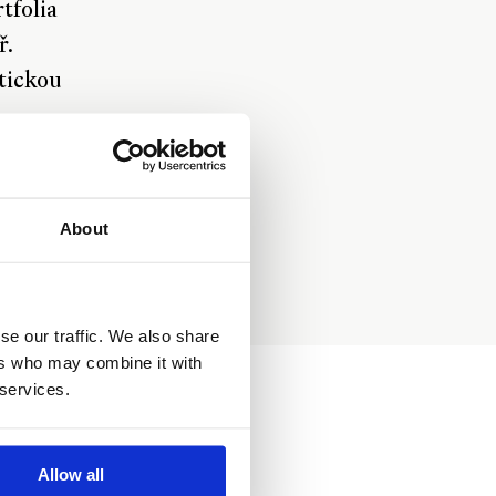
tfolia
ř.
stickou
adu
aj č.
u
About
ích
ech pro
se our traffic. We also share
ers who may combine it with
 services.
Allow all