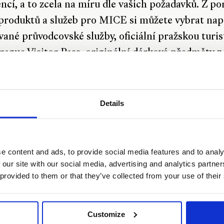
ncí, a to zcela na míru dle vašich požadavků. Z por
produktů a služeb pro MICE si můžete vybrat nap
vané průvodcovské služby, oficiální pražskou turi
rague Visitor Pass, originální dárkové předměty z
 kultivovaných suvenýrů, zvýhodněné vstupy na ř
vých objektů nebo jízdenky na historickou tramv
 VIP klienty zajišťujeme privátní program na mír
Details
dnictvím našeho concierge. V rámci naší unikátní
é nabídky si můžete objednat některý z exkluzivn
 nebo pronajmout prostory v historických objekt
e content and ads, to provide social media features and to analy
 our site with our social media, advertising and analytics partn
VIP eventů menšího rozsahu.
 provided to them or that they’ve collected from your use of their
Customize