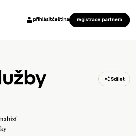
přihlásit
čeština
registrace partnera
lužby
Sdílet
nabízí
íky