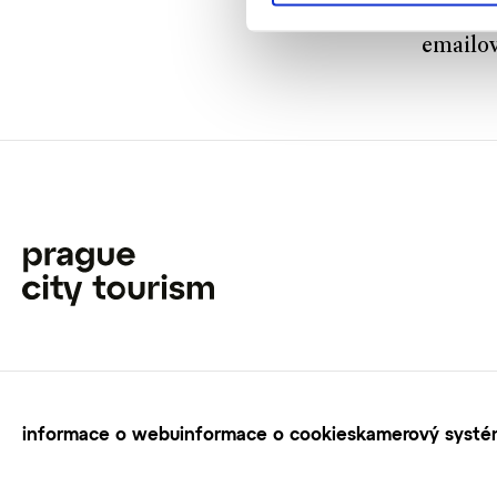
V přípa
emailo
informace o webu
informace o cookies
kamerový systém