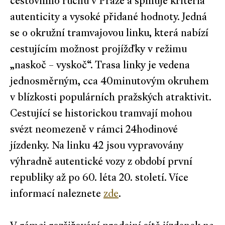
cestovního ruchu v Praze a splňuje kritéria
autenticity a vysoké přidané hodnoty. Jedná
se o okružní tramvajovou linku, která nabízí
cestujícím možnost projížďky v režimu
„naskoč – vyskoč“. Trasa linky je vedena
jednosměrným, cca 40minutovým okruhem
v blízkosti populárních pražských atraktivit.
Cestující se historickou tramvají mohou
svézt neomezeně v rámci 24hodinové
jízdenky. Na linku 42 jsou vypravovány
výhradně autentické vozy z období první
republiky až po 60. léta 20. století. Více
informací naleznete
zde
.