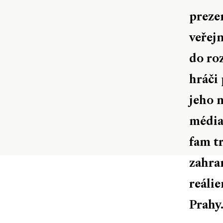
preze
veřej
do ro
hráči
jeho m
média
fam tr
zahra
reáli
Prahy