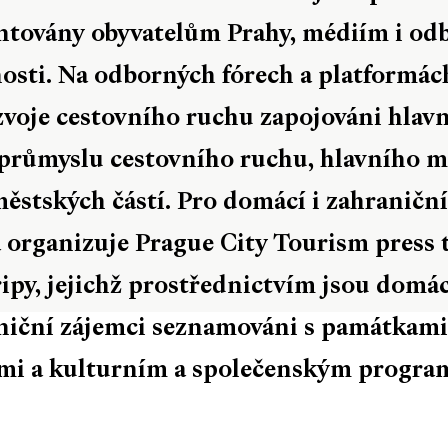
ntovány obyvatelům Prahy, médiím i od
nosti. Na odborných fórech a platformác
zvoje cestovního ruchu zapojováni hlavn
 průmyslu cestovního ruchu, hlavního m
ěstských částí. Pro domácí i zahraniční
 organizuje Prague City Tourism press t
ipy, jejichž prostřednictvím jsou domác
niční zájemci seznamováni s památkami
emi a kulturním a společenským progr
.