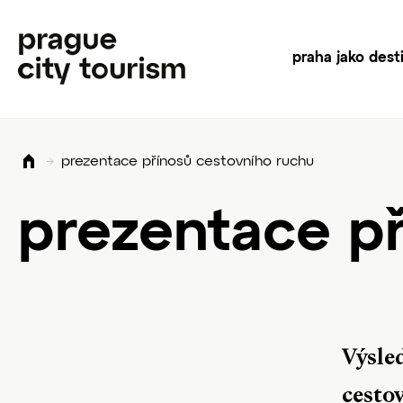
praha jako dest
prezentace přínosů cestovního ruchu
prezentace p
Výsle
cesto