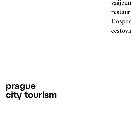
vzájemn
restaur
Hospodá
cestov