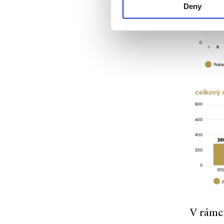
Deny
V rámc