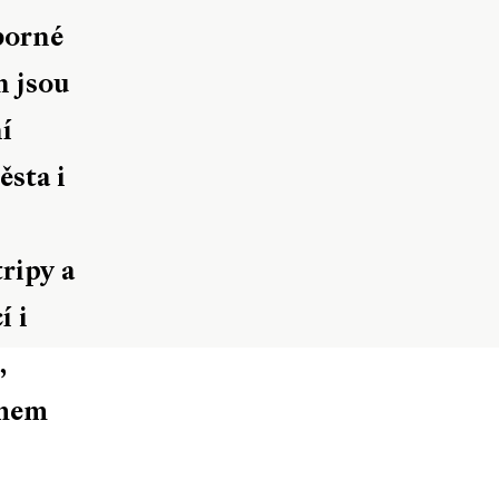
borné
h jsou
í
ěsta i
ripy a
í i
,
amem