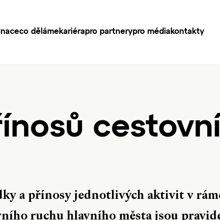
inace
co děláme
kariéra
pro partnery
pro média
kontakty
řínosů cestovn
dky a přínosy jednotlivých aktivit v rám
vního ruchu hlavního města jsou pravid