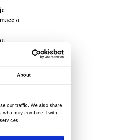
je
rmace o
hu
y pro
About
se our traffic. We also share
ers who may combine it with
 services.