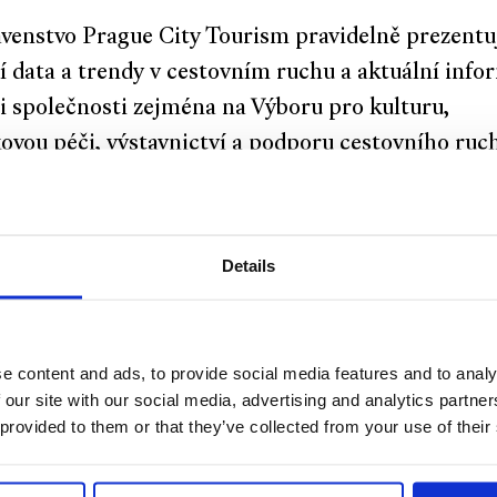
venstvo Prague City Tourism pravidelně prezentu
í data a trendy v cestovním ruchu a aktuální info
i společnosti zejména na Výboru pro kulturu,
vou péči, výstavnictví a podporu cestovního ruc
telstva hl. m. Prahy a na Komisi Rady hl. m. Prah
cestovního ruchu.
Details
e content and ads, to provide social media features and to analy
 our site with our social media, advertising and analytics partn
 provided to them or that they’ve collected from your use of their