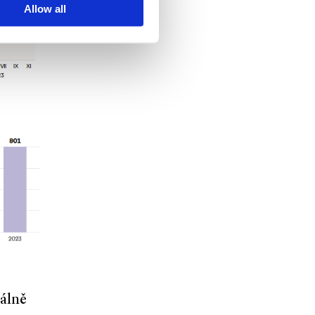
Allow all
álně