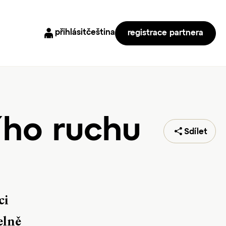
přihlásit
čeština
registrace partnera
ího ruchu
Sdílet
ci
elně