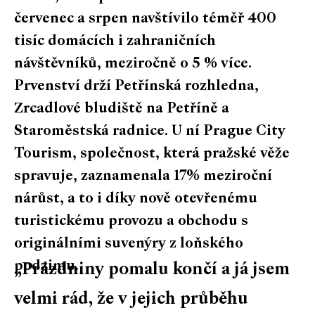
červenec a srpen navštívilo téměř 400
tisíc domácích i zahraničních
návštěvníků, meziročně o 5 % více.
Prvenství drží Petřínská rozhledna,
Zrcadlové bludiště na Petříně a
Staroměstská radnice. U ní Prague City
Tourism, společnost, která pražské věže
spravuje, zaznamenala 17% meziroční
nárůst, a to i díky nově otevřenému
turistickému provozu a obchodu s
originálními suvenýry z loňského
podzimu.
„Prázdniny pomalu končí a já jsem
velmi rád, že v jejich průběhu