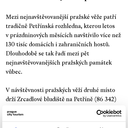
Mezi nejnavštěvovanější pražské věže patří
tradičně Petřínská rozhledna, kterou letos
v prázdninových měsících navštívilo více než
130 tisíc domácích i zahraničních hostů.
Dlouhodobě se tak řadí mezi pět
nejnavštěvovanějších pražských památek
vůbec.
V návštěvnosti pražských věží druhé místo
drží Zrcadlové bludiště na Petříně (86 342)
a Staroměstská radnice (84 525). Meziroční
nárůst zaznamenala i prohlídková trasa
s Astronomickou věží v Klementinu, kterou