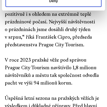
Deny
památkových objektech hodnotíme velmi
pozitivně i s ohledem na extrémně teplé
prázdninové počasí. Nejvyšší návštěvnosti
o prázdninách jsme dosáhli druhý týden
v srpnu,“
říká František Cipro, předseda
představenstva Prague City Tourism.
V roce 2023 pražské věže pod správou
Prague City Tourism navštívilo 1,8 milionu
návštěvníků a městu tak společnost odvedla
pacht ve výši 94 milionů korun.
Úspěšná letní sezona na pražských věžích je
výsledkem i důkladné přípravy. Před hlavní