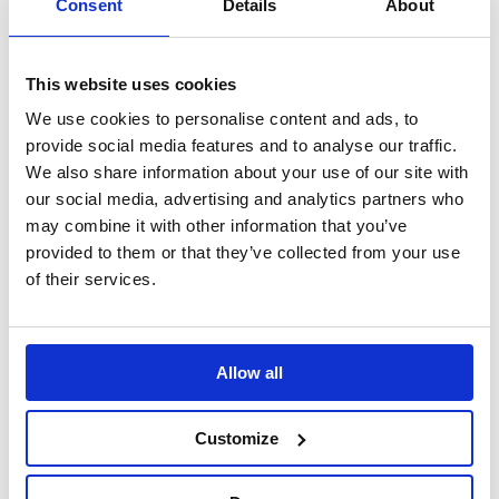
Consent
Details
About
v červenci a srpnu navštívilo přes 32 tisíc
návštěvníků.
This website uses cookies
We use cookies to personalise content and ads, to
Co se týká kamenných věží jako jsou
provide social media features and to analyse our traffic.
We also share information about your use of our site with
mostecké věže nebo Prašná brána, tak tam
our social media, advertising and analytics partners who
se návštěvnost pohybuje na podobných
may combine it with other information that you’ve
číslech jako tomu bylo minulé prázdniny. Na
provided to them or that they’ve collected from your use
of their services.
Prašné bráně navíc v létě vyrostlo lešení
a zahájila se zde revitalizace jejího vnějšího
pláště, výsledky mimo jiné poslouží jako
Allow all
podklad pro generální opravu věže, ke které
město případně v budoucnu přistoupí.
Customize
„Návštěvnost na námi spravovaných