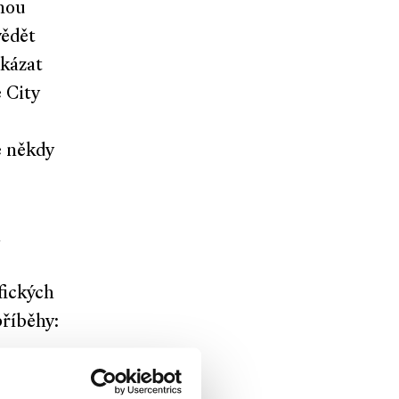
nou
vědět
ukázat
 City
e někdy
a
fických
příběhy:
ostí