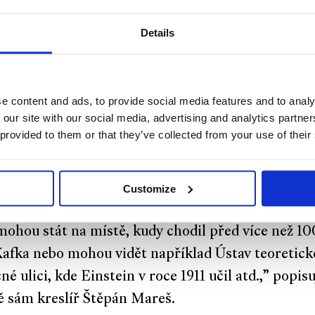
eba Rabiho Löwa, Egona Ervína Kishe nebo Berty
. V pozadí jednotlivých panelů poznáte známá a p
Details
 místa.
na těchto komiksech je pro mě radost. Vše kolem
e content and ads, to provide social media features and to analy
 our site with our social media, advertising and analytics partn
ch hrdinů a jejich života v Praze jsem si podrobně
 provided to them or that they’ve collected from your use of their
al. Co tu dělali, kde bydleli, jaké byly jejich rados
i, s kým se stýkali, a především kde se v Praze poh
to, abychom daná místa mohli v závěru každého
Customize
vého příběhu nabídnout nejen turistům k návštěv
ohou stát na místě, kudy chodil před více než 10
afka nebo mohou vidět například Ústav teoretick
né ulici, kde Einstein v roce 1911 učil atd.,” popis
ě sám kreslíř Štěpán Mareš.