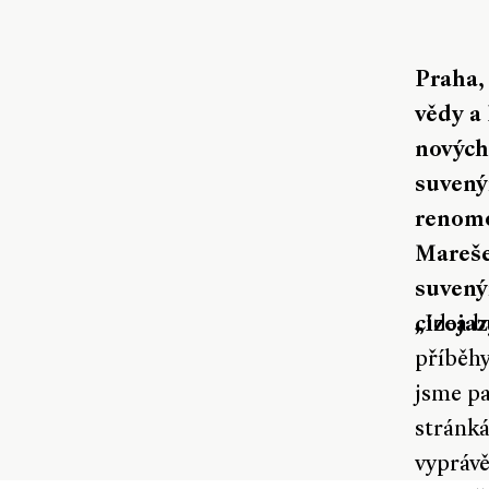
Praha,
vědy a
nových
suvený
renomo
Mareše
suvený
cizoja
„Idea b
příběhy
jsme pa
stránká
vyprávě