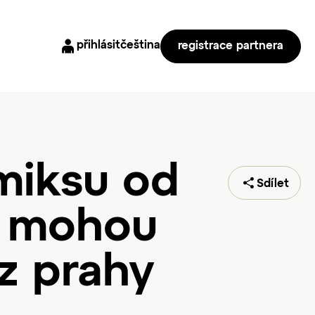
přihlásit
čeština
registrace partnera
omiksu od
Sdílet
je mohou
 z prahy