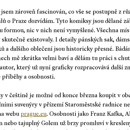
 jsem zároveň fascinován, co vše se postupně z rů
lů o Praze dozvídám. Tyto komiksy jsou dělané z
 formou, nic v nich není vymyšlené. Všechna míst
 skutečně existovaly. I detaily pánských sak, dám
ů a dalšího oblečení jsou historicky přesné. Bádán
ch mě zkrátka velmi baví a dělám tu práci s chut
autor, který už nyní graficky rozpracovává další 
 příběhy a osobnosti.
 v češtině je možné od konce března koupit v ob
lními suvenýry v přízemí Staroměstské radnice ne
na webu
prague.eu
. Osobnosti jako Franz Kafka, A
n nebo tajuplný Golem už brzy promluví v kreslen