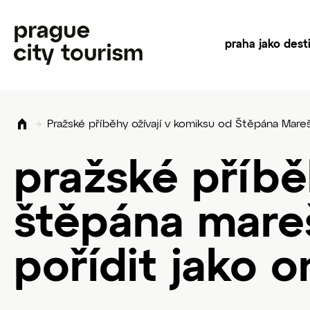
praha jako dest
Pražské příběhy ožívají v komiksu od Štěpána Mareše
pražské příbě
štěpána mareš
pořídit jako o