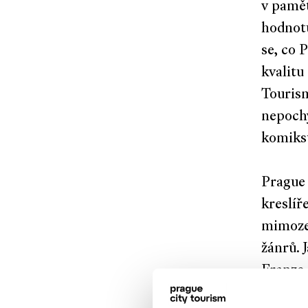
v pamět
hodnotu
se, co 
kvalitu
Tourism
nepochy
komiks
Prague 
kreslí
mimoze
žánrů. 
Franze 
zpracov