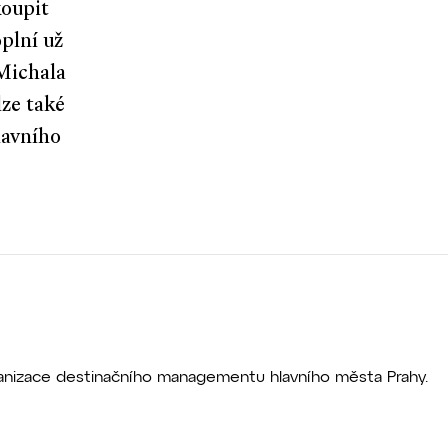
koupit
plní už
Michala
lze také
lavního
rganizace destinačního managementu hlavního města Prahy.