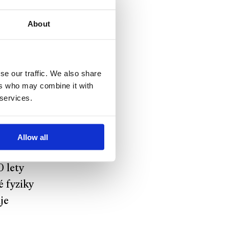
roslulá
About
se our traffic. We also share
ers who may combine it with
 services.
ti i
ybovali.
Allow all
ě. Ti
0 lety
é fyziky
uje