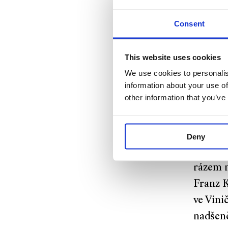
jako tř
Fantové
Consent
pražská
This website uses cookies
„Práce 
We use cookies to personalis
information about your use of
dotyčný
other information that you’ve
nastudov
starost
Vše pro
Deny
komikso
rázem m
Franz K
ve Vinič
nadšen