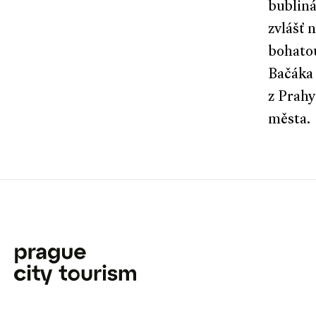
bubliná
zvlášť 
bohatou
Bačáka 
z Prahy
města.