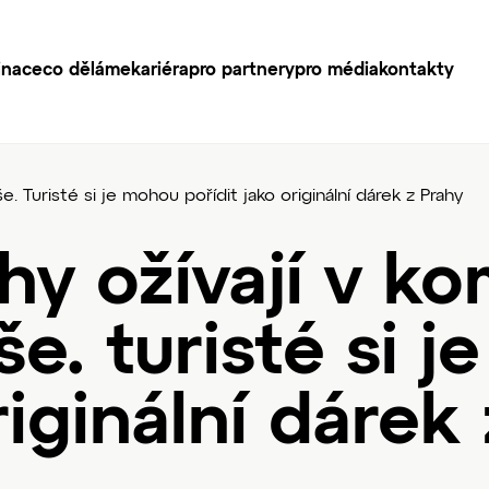
inace
co děláme
kariéra
pro partnery
pro média
kontakty
. Turisté si je mohou pořídit jako originální dárek z Prahy
hy ožívají v k
e. turisté si 
riginální dárek