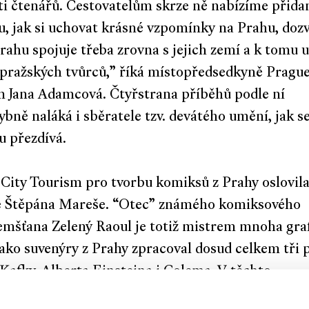
i čtenářů. Cestovatelům skrze ně nabízíme přida
, jak si uchovat krásné vzpomínky na Prahu, doz
Prahu spojuje třeba zrovna s jejich zemí a k tomu 
 pražských tvůrců,” říká místopředsedkyně Prague
 Jana Adamcová. Čtyřstrana příběhů podle ní
bně naláká i sběratele tzv. devátého umění, jak s
u přezdívá.
City Tourism pro tvorbu komiksů z Prahy oslovil
ře Štěpána Mareše. “Otec” známého komiksového
mšťana Zelený Raoul je totiž mistrem mnoha gra
Jako suvenýry z Prahy zpracoval dosud celkem tři 
Kafky, Alberta Einsteina i Golema. V těchto
áních najdete vyobrazení i dalších známých osobn