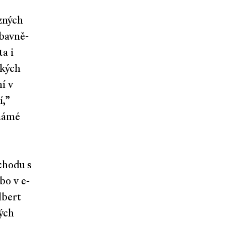
zných
ábavně-
a i
ských
í v
í,”
známé
chodu s
bo v e-
lbert
ých