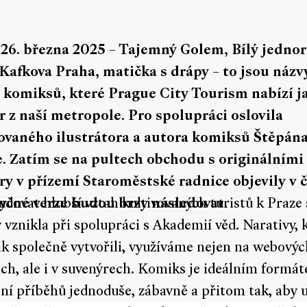
 26. března 2025 – Tajemný Golem, Bílý jedno
 Kafkova Praha, matička s drápy – to jsou názv
 komiksů, které Prague City Tourism nabízí j
r z naší metropole. Pro spolupráci oslovila
vaného ilustrátora a autora komiksů Štěpán
. Zatím se na pultech obchodu s originálními
ry v přízemí Staroměstské radnice objevily v č
zyčné verze budou brzy následovat.
udovat hlubší vztah kultivovaných turistů k Praze
 vznikla při spolupráci s Akademií věd. Narativy, 
k společně vytvořili, využíváme nejen na webovýc
ch, ale i v suvenýrech. Komiks je ideálním formá
ní příběhů jednoduše, zábavně a přitom tak, aby 