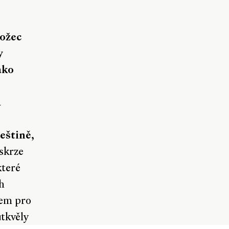
rožec
y
ako
a
eštině,
 skrze
které
h
tem pro
utkvěly