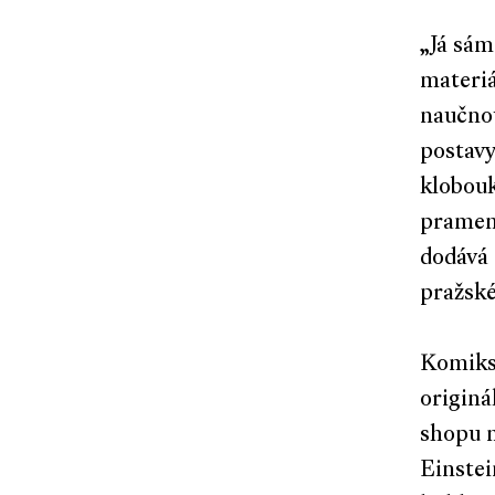
„Já sám
materiá
naučnou
postavy
klobouk
pramene
dodává 
pražské
Komiksy
originá
shopu 
Einstei