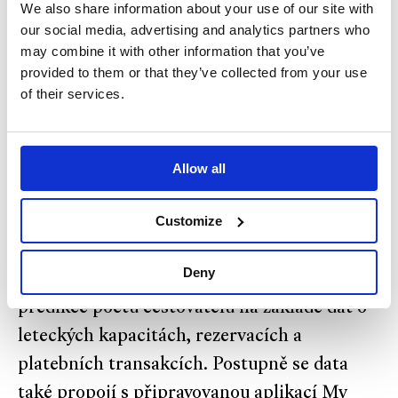
We also share information about your use of our site with
cestovním ruchu či míru spokojenosti hostů.
our social media, advertising and analytics partners who
Díky tomu bude možné efektivněji reagovat
may combine it with other information that you’ve
provided to them or that they’ve collected from your use
na potřeby destinace i samotných turistů.
of their services.
Využití těchto dat také přispěje k naplnění
klíčových cílů strategie cestovního ruchu
Allow all
hlavního města jako je přesné cílení na
Customize
bonitní klientelu, odlehčování toku turistů
mimo památkovou rezervaci, míra
Deny
zákaznické zkušenosti nebo spolehlivější
predikce počtu cestovatelů na základě dat o
leteckých kapacitách, rezervacích a
platebních transakcích. Postupně se data
také propojí s připravovanou aplikací My