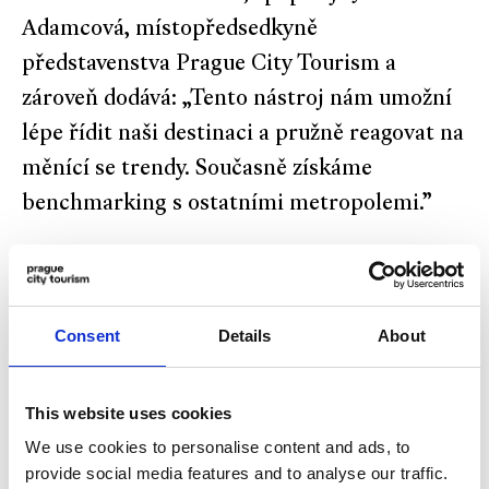
Adamcová, místopředsedkyně
představenstva Prague City Tourism a
zároveň dodává: „Tento nástroj nám umožní
lépe řídit naši destinaci a pružně reagovat na
měnící se trendy. Současně získáme
benchmarking s ostatními metropolemi.”
Data jsou podle expertů na cestovní ruch
zásadní pro chytré a dlouhodobě udržitelné
Consent
Details
About
řízení turismu v Praze i regionech. Umožní
lépe porozumět chování návštěvníků, a to od
jejich národnosti, věkového složení až přes
This website uses cookies
aktivity, o které se zajímají. Monitorují také
We use cookies to personalise content and ads, to
provide social media features and to analyse our traffic.
strukturu výdajů za produkty a služby v