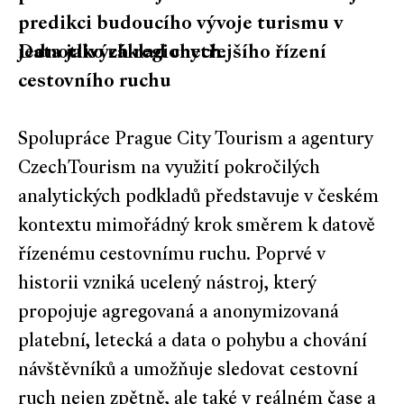
predikci budoucího vývoje turismu v
jednotlivých regionech.
Data jako základ chytřejšího řízení
cestovního ruchu
Spolupráce Prague City Tourism a agentury
CzechTourism na využití pokročilých
analytických podkladů představuje v českém
kontextu mimořádný krok směrem k datově
řízenému cestovnímu ruchu. Poprvé v
historii vzniká ucelený nástroj, který
propojuje agregovaná a anonymizovaná
platební, letecká a data o pohybu a chování
návštěvníků a umožňuje sledovat cestovní
ruch nejen zpětně, ale také v reálném čase a