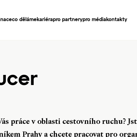
inace
co děláme
kariéra
pro partnery
pro média
kontakty
ucer
ás práce v oblasti cestovního ruchu? Js
níkem Prahy a chcete pracovat pro organ