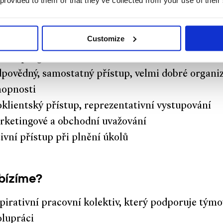
 provided to them or that they’ve collected from your use of their
J
lost místní kultury, reálií a historie
Customize
hopnost plánování a domlouvání spolupráce
alost programů MS Office
dpovědný, samostatný přístup, velmi dobré organi
hopnosti
klientský přístup, reprezentativní vystupování
rketingové a obchodní uvažování
ivní přístup při plnění úkolů
bízíme?
pirativní pracovní kolektiv, který podporuje tým
olupráci