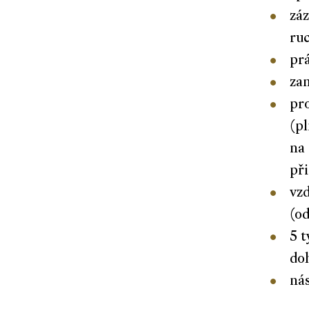
záz
ru
prá
za
pr
(p
na 
př
vzd
(od
5 t
doh
ná