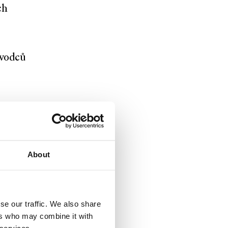
ch
ůvodců
About
 znalost
eb
se our traffic. We also share
ers who may combine it with
nikaci