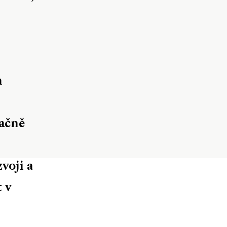
h
začně
voji a
t v