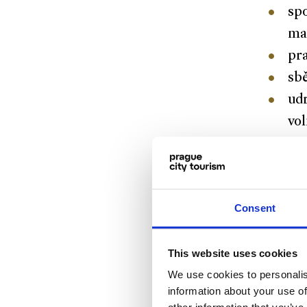
sp
ma
pra
sb
ud
vol
co od
Consent
pro
Pra
This website uses cookies
kre
We use cookies to personalis
kli
information about your use of
kul