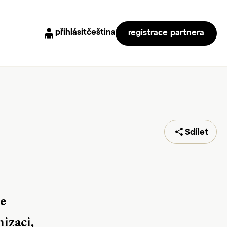
přihlásit
čeština
registrace partnera
Sdílet
te
izaci,