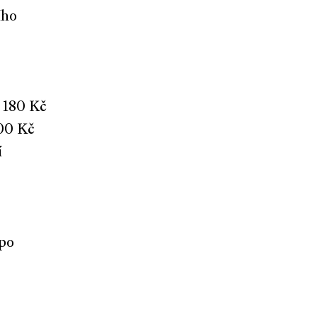
ího
 180 Kč
000 Kč
í
 po