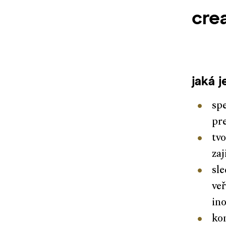
cre
jaká 
spe
pre
tvo
zaj
sle
veř
in
ko