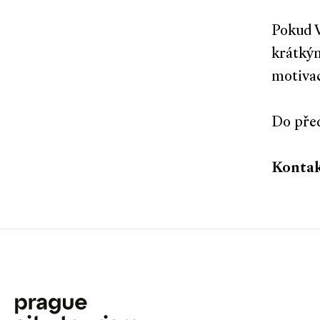
Pokud V
krátkým
motivac
Do pře
Kontak