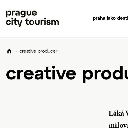
praha jako dest
creative producer
creative prod
Láká V
milov