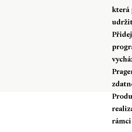
která 
udrži
Přidej
progr
vychá
Prage
zdatn
Produc
reali
rámci