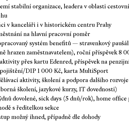
emí stabilní organizace, leadera v oblasti cestovn
chu
ci v kanceláři i v historickém centru Prahy
městnání na hlavní pracovní poměr
opracovaný systém benefitů — stravenkový paušál
lně hrazen zaměstnavatelem), roční příspěvek 8 
aktivity přes kartu Edenred, příspěvek na penzijn
ipojištění/DIP 1 000 Kč, karta MultiSport
ělávací aktivity, školení a podpora dalšího rozvoje
borná školení, jazykové kurzy, IT dovednosti)
ýdnů dovolené, sick days (5 dnů/rok), home office
odě s ředitelkou sekce
stup možný ihned, případně dle dohody