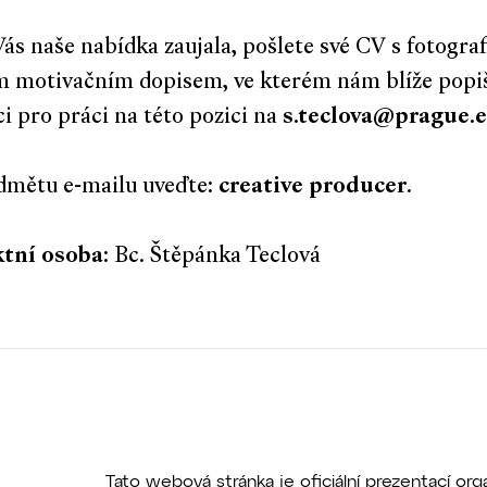
ás naše nabídka zaujala, pošlete své CV s fotografi
 motivačním dopisem, ve kterém nám blíže popiš
i pro práci na této pozici na
s.teclova@prague.
dmětu e-mailu uveďte:
creative producer
.
tní osoba
: Bc. Štěpánka Teclová
Tato webová stránka je oficiální prezentací o