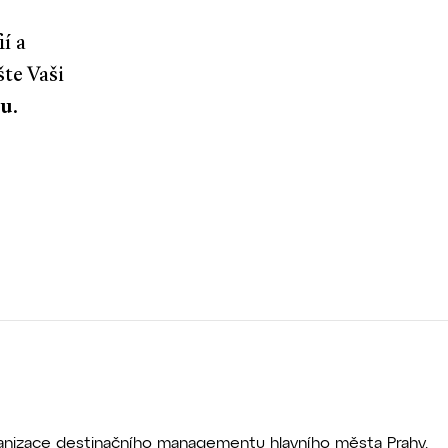
í a
te Vaši
eu
.
rganizace destinačního managementu hlavního města Prahy.