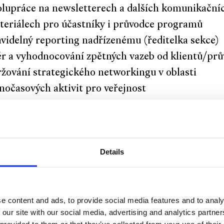
olupráce na newsletterech a dalších komunikační
teriálech pro účastníky i průvodce programů
videlný reporting nadřízenému (ředitelka sekce)
ěr a vyhodnocování zpětných vazeb od klientů/pr
ržování strategického networkingu v oblasti
nočasových aktivit pro veřejnost
 vás očekáváme?
Details
kazatelnou zkušenost v oblasti cestovního ruchu,
hy a jejích atraktivit
ativitu, schopnost analýzy trhu a pochopení potř
e content and ads, to provide social media features and to analy
entů
 our site with our social media, advertising and analytics partn
tivovaný projev, perfektní ústní i písemnou komu