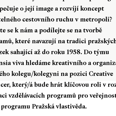
pečuje o její image a rozvíjí koncept
telného cestovního ruchu v metropoli?
te se k nám a podílejte se na tvorbě
amů, které navazují na tradici pražskýc
zek sahající až do roku 1958. Do týmu
nsia viva hledáme kreativního a organi
ého kolegu/kolegyni na pozici Creative
er, který/á bude hrát klíčovou roli v roz
zaci vzdělávacích programů pro veřejnos
 programu Pražská vlastivěda.