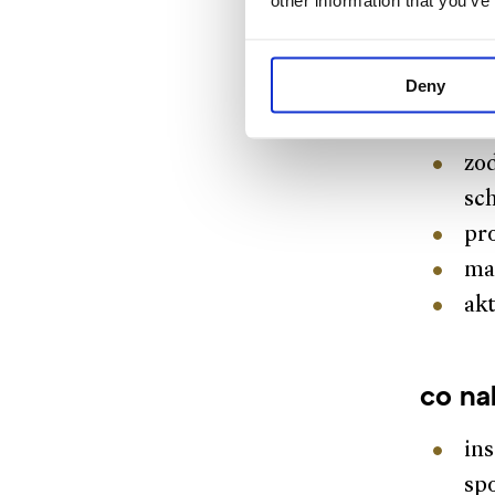
other information that you’ve
v Č
zna
Deny
sc
zn
zo
sc
pro
ma
akt
co na
ins
sp