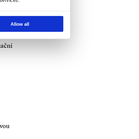
 services.
Allow all
zační
ovou