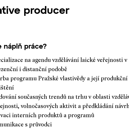
ative producer
je náplň práce?
cializace na agendu vzdělávání laické veřejnosti v
zenční i distanční podobě
rba programu Pražské vlastivědy a její produkční
ištění
dování současných trendů na trhu v oblasti vzdělá
ejnosti, volnočasových aktivit a předkládání návr
ovaci interních produktů a programů
munikace s průvodci